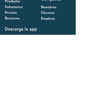
Producto
Soluciones
Nosotros
Precios
Clientes
Recursos
Empleos
Descarga la app
Empezar
Contáctanos
Iniciar prueba gratuita
Ver demo
FAQ