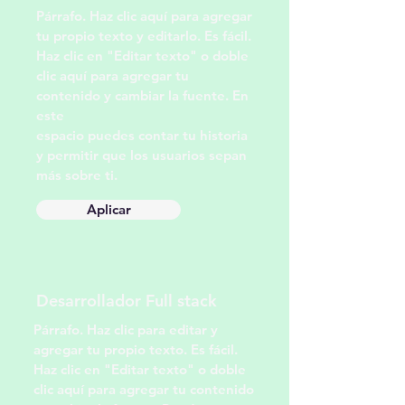
Párrafo. Haz clic aquí para agregar
tu propio texto y editarlo. Es fácil.
Haz clic en "Editar texto" o doble
clic aquí para agregar tu
contenido y cambiar la fuente. En
este
espacio puedes contar tu historia
y permitir que los usuarios sepan
más sobre ti.
Aplicar
Desarrollador Full stack
Párrafo. Haz clic para editar y
agregar tu propio texto. Es fácil.
Haz clic en "Editar texto" o doble
clic aquí para agregar tu contenido