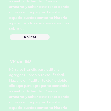
y cambiar la fuente. Puedes
arrastrar y soltar este texto donde
quieras en tu página. En este
espacio puedes contar tu historia
y permitir a los usuarios saber más
sobre ti.
Aplicar
VP de I&D
Párrafo. Haz clic para editar y
agregar tu propio texto. Es fácil.
Haz clic en "Editar texto" o doble
clic aquí para agregar tu contenido
y cambiar la fuente. Puedes
arrastrar y soltar este texto donde
quieras en tu página. En este
espacio puedes contar tu historia