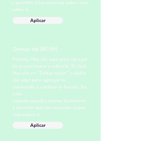
y permitir a los usuarios saber más
sobre ti.
Aplicar
Gestor de RR.HH.
Párrafo. Haz clic aquí para agregar
tu propio texto y editarlo. Es fácil.
Haz clic en "Editar texto" o doble
clic aquí para agregar tu
contenido y cambiar la fuente. En
este
espacio puedes contar tu historia
y permitir que los usuarios sepan
más sobre ti.
Aplicar