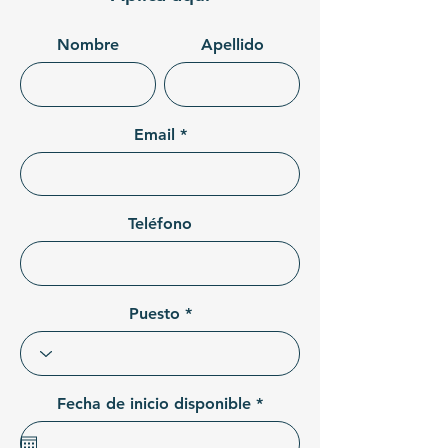
Nombre
Apellido
Email
Teléfono
Puesto
r
Fecha de inicio disponible
*
e
q