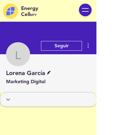
Energy
Cell
MTY
Más acciones
Seguir
Lorena García
Escritor
Lorena García
Marketing Digital