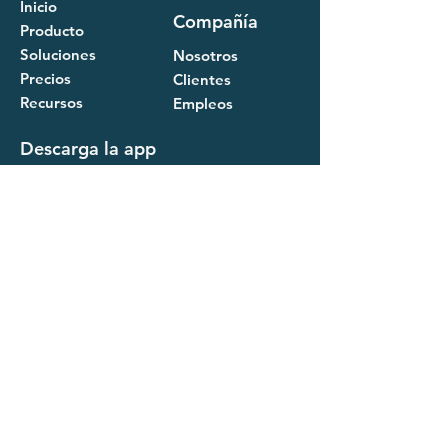
Inicio
Compañía
Producto
Soluciones
Nosotros
Precios
Clientes
Recursos
Empleos
Descarga la app
Empezar
Contáctanos
Iniciar prueba gratuita
Ver demo
FAQ